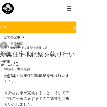
記事
全ての記事
宮司/禰宜
全ての記事
2017年4月9日
読了時間: 1分
新築住宅地鎮祭を執り行い
四季
ました
行事
御祈祷・出張祭典
三宅邸・新築住宅地鎮祭を執り行いま
お知らせ
した。
立派なお家が完成すること、そして三
宅様ご一家のますますのご繁栄をお祈
りいたしました。